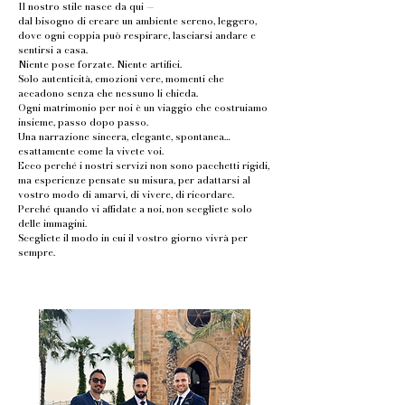
Il nostro stile nasce da qui —
dal bisogno di creare un ambiente sereno, leggero,
dove ogni coppia può respirare, lasciarsi andare e
sentirsi a casa.
Niente pose forzate. Niente artifici.
Solo autenticità, emozioni vere, momenti che
accadono senza che nessuno li chieda.
Ogni matrimonio per noi è un viaggio che costruiamo
insieme, passo dopo passo.
Una narrazione sincera, elegante, spontanea…
esattamente come la vivete voi.
Ecco perché i nostri servizi non sono pacchetti rigidi,
ma esperienze pensate su misura, per adattarsi al
vostro modo di amarvi, di vivere, di ricordare.
Perché quando vi affidate a noi, non scegliete solo
delle immagini.
Scegliete il modo in cui il vostro giorno vivrà per
sempre.