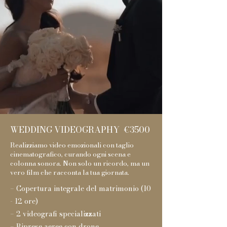
WEDDING VIDEOGRAPHY €3500
Realizziamo video emozionali con taglio
cinematografico, curando ogni scena e
colonna sonora. Non solo un ricordo, ma un
vero film che racconta la tua giornata.
– Copertura integrale del matrimonio (10
- 12 ore)
– 2 videografi specializzati
– Riprese aeree con drone