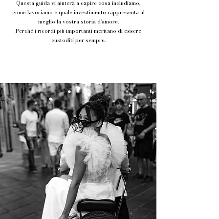
Questa guida vi aiuterà a capire cosa includiamo,
come lavoriamo e quale investimento rappresenta al
meglio la vostra storia d’amore.
Perché i ricordi più importanti meritano di essere
custoditi per sempre.